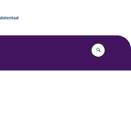
 voor Mobiliteitsbeleid
 Waterstaat
Vul in wat u z