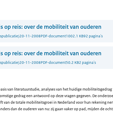
?
js op reis: over de mobiliteit van ouderen
publicatie)
20-11-2008
PDF-document
1002.1 KB
92 pagina's
js op reis: over de mobiliteit van ouderen
publicatie)
20-11-2008
PDF-document
50.2 KB
2 pagina's
basis van literatuurstudie, analyses van het huidige mobiliteitsgedra
komstige gedrag een antwoord op deze vragen gegeven. De onderzoek
lft van de totale mobiliteitsgroei in Nederland voor hun rekening 
nders dan de ouderen van nu: zij gaan vaker op pad, mijden de och