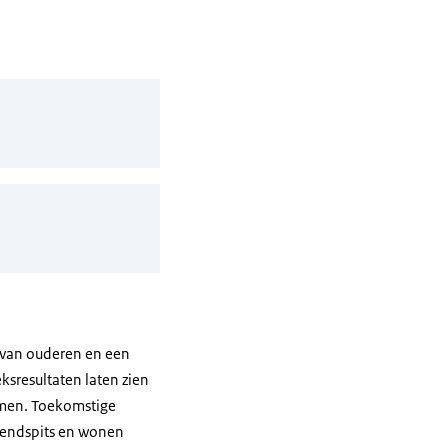
g van ouderen en een
sresultaten laten zien
nemen. Toekomstige
tendspits en wonen