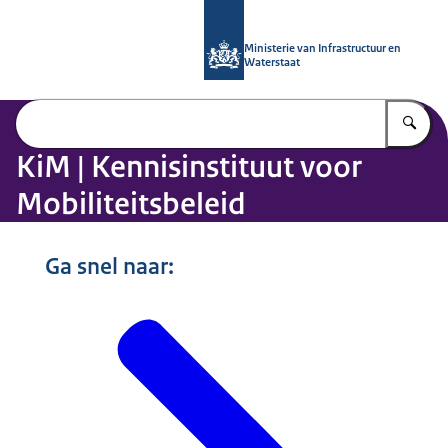
Naar de homepage van Kennisinstituu
Ministerie van Infrastructuur en
Waterstaat
Vu
KiM | Kennisinstituut voor
Mobiliteitsbeleid
Beeld: © Tineke Dijkstra Fotografie
Ga snel naar: