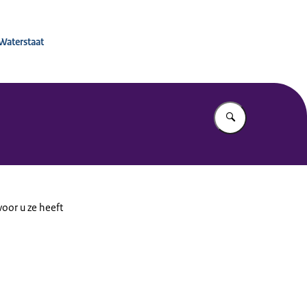
 voor Mobiliteitsbeleid
 Waterstaat
Vul in wat u z
oor u ze heeft