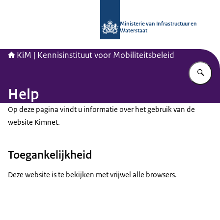
Naar de homepage van Kennisinstituu
Ministerie van Infrastructuur en
Waterstaat
KiM | Kennisinstituut voor Mobiliteitsbeleid
Vu
Help
Op deze pagina vindt u informatie over het gebruik van de
website Kimnet.
Toegankelijkheid
Deze website is te bekijken met vrijwel alle browsers.