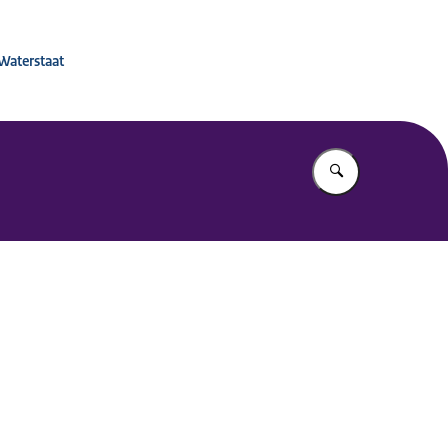
 voor Mobiliteitsbeleid
 Waterstaat
Vul in wat u z