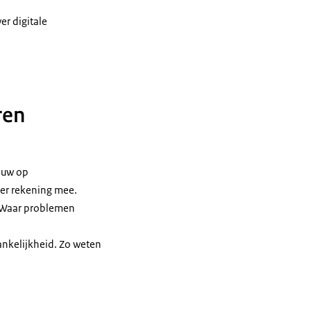
er digitale
ren
bouw op
ier rekening mee.
. Waar problemen
ankelijkheid. Zo weten