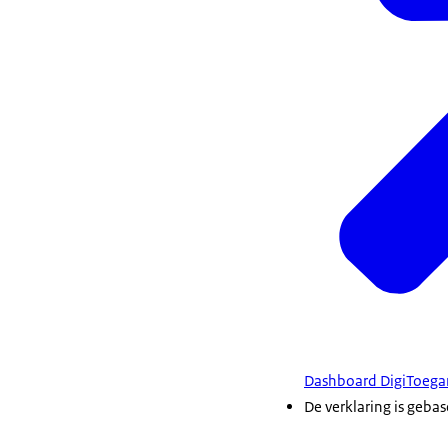
Dashboard DigiToegan
De verklaring is geba