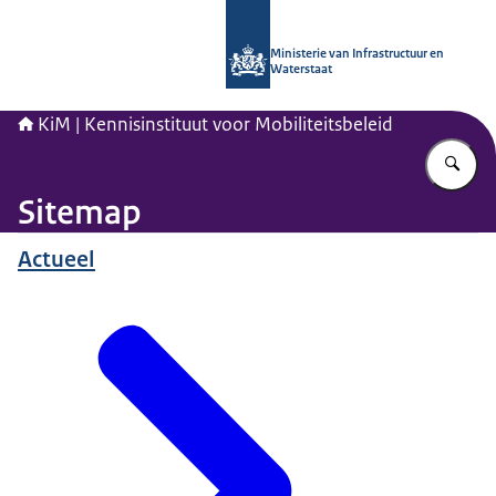
Naar de homepage van Kennisinstituu
Ministerie van Infrastructuur en
Waterstaat
KiM | Kennisinstituut voor Mobiliteitsbeleid
Vu
Sitemap
Actueel