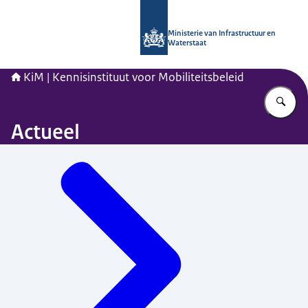
Naar de homepage van Kennisinstituu
Ministerie van Infrastructuur en
Waterstaat
KiM | Kennisinstituut voor Mobiliteitsbeleid
Vu
Actueel
Menu