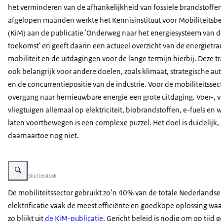
het verminderen van de afhankelijkheid van fossiele brandstoffe
afgelopen maanden werkte het Kennisinstituut voor Mobiliteitsbe
(KiM) aan de publicatie 'Onderweg naar het energiesysteem van 
toekomst' en geeft daarin een actueel overzicht van de energietran
mobiliteit en de uitdagingen voor de lange termijn hierbij. Deze tra
ook belangrijk voor andere doelen, zoals klimaat, strategische a
en de concurrentiepositie van de industrie. Voor de mobiliteitssect
overgang naar hernieuwbare energie een grote uitdaging. Voer-, v
vliegtuigen allemaal op elektriciteit, biobrandstoffen, e-fuels en 
laten voortbewegen is een complexe puzzel. Het doel is duidelijk,
daarnaartoe nog niet.
Vergroot afbeelding Drukke verkeersweg in havengebied Rotterdam
Beeld: © Shutterstock
De mobiliteitssector gebruikt zo’n 40% van de totale Nederlandse 
elektrificatie vaak de meest efficiënte en goedkope oplossing wa
zo blijkt uit
de KiM-publicatie
. Gericht beleid is nodig om op tij