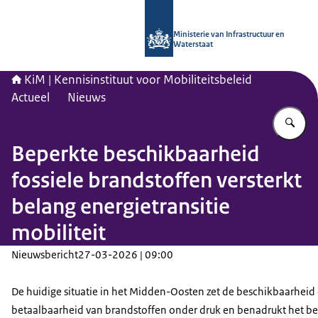
Naar de homepage van Kennisinstituu
Ministerie van Infrastructuur en
Waterstaat
KiM | Kennisinstituut voor Mobiliteitsbeleid
Actueel
Nieuws
Vu
Beperkte beschikbaarheid
fossiele brandstoffen versterkt
belang energietransitie
mobiliteit
Nieuwsbericht
27-03-2026 | 09:00
De huidige situatie in het Midden-Oosten zet de beschikbaarheid
betaalbaarheid van brandstoffen onder druk en benadrukt het b