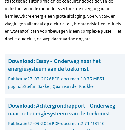
strategische autonomie en de concurrentiepositie van de
industrie. Voor de mobiliteitssector is de overgang naar
hernieuwbare energie een grote uitdaging. Voer-, vaar-, en
vliegtuigen allemaal op elektriciteit, biobrandstoffen, e-fuels
en waterstof laten voortbewegen is een complexe puzzel. Het
doel is duidelijk, de weg daarnaartoe nog niet.
Download:
Essay - Onderweg naar het
energiesysteem van de toekomst
Publicatie
27-03-2026
PDF-document
10.73 MB
31
pagina's
Stefan Bakker, Quan van der Knokke
Download:
Achtergrondrapport - Onderweg
naar het energiesysteem van de toekomst
Publicatie
27-03-2026
PDF-document
2.71 MB
110