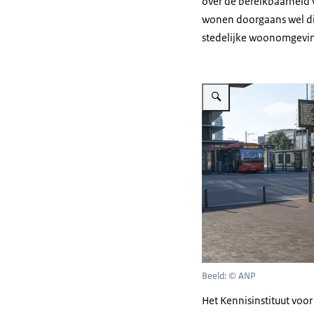
over de bereikbaarheid
wonen doorgaans wel dic
stedelijke woonomgevi
Vergroot afbeelding Man bij
Beeld: © ANP
Het Kennisinstituut voor 