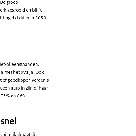
 De groep
rk gegroeid en blijft
hting dat dit er in 2050
iet-alleenstaanden.
n met het ov zijn. Ook
tief goedkoper. Verder is
 een auto in zijn of haar
ijk 75% en 86%.
 snel
ijnlijk draagt dit