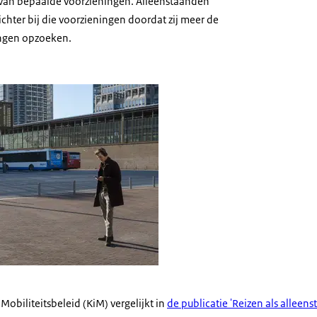
 van bepaalde voorzieningen. Alleenstaanden
hter bij die voorzieningen doordat zij meer de
ngen opzoeken.
 busstation
Mobiliteitsbeleid (KiM) vergelijkt in
de publicatie 'Reizen als alleen