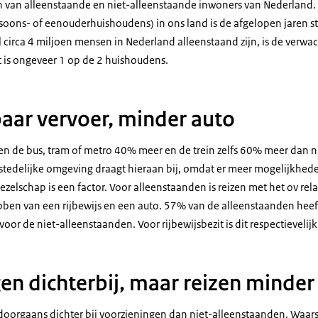
n van alleenstaande en niet-alleenstaande inwoners van Nederland.
oons- of eenouderhuishoudens) in ons land is de afgelopen jaren ste
 circa 4 miljoen mensen in Nederland alleenstaand zijn, is de verwac
at is ongeveer 1 op de 2 huishoudens.
ar vervoer, minder auto
n de bus, tram of metro 40% meer en de trein zelfs 60% meer dan n
stedelijke omgeving draagt hieraan bij, omdat er meer mogelijkhede
zelschap is een factor. Voor alleenstaanden is reizen met het ov rela
ebben van een rijbewijs en een auto. 57% van de alleenstaanden heeft
oor de niet-alleenstaanden. Voor rijbewijsbezit is dit respectievel
en dichterbij, maar reizen minder
orgaans dichter bij voorzieningen dan niet-alleenstaanden. Waarsch