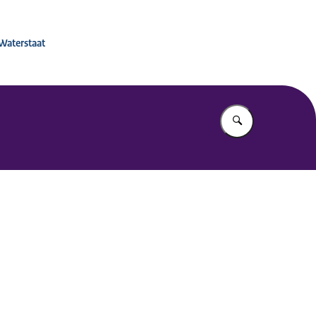
 voor Mobiliteitsbeleid
 Waterstaat
Vul in wat u z