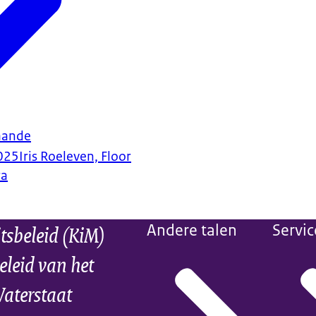
taande
025
Iris Roeleven, Floor
ra
itsbeleid (KiM)
Andere talen
Servic
eleid van het
Waterstaat