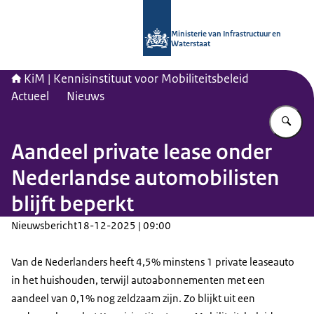
Naar de homepage van Kennisinstituu
Ministerie van Infrastructuur en
Waterstaat
KiM | Kennisinstituut voor Mobiliteitsbeleid
Actueel
Nieuws
Vu
Aandeel private lease onder
Nederlandse automobilisten
blijft beperkt
Nieuwsbericht
18-12-2025 | 09:00
Van de Nederlanders heeft 4,5% minstens 1 private leaseauto
in het huishouden, terwijl autoabonnementen met een
aandeel van 0,1% nog zeldzaam zijn. Zo blijkt uit een