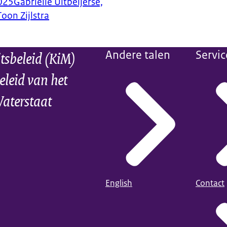
025
Gabrielle Uitbeijerse,
oon Zijlstra
itsbeleid (KiM)
Andere talen
Servic
eleid van het
Waterstaat
English
Contact