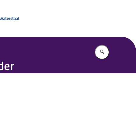
 voor Mobiliteitsbeleid
 Waterstaat
Vul in wat u z
der