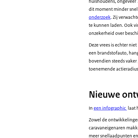
huishoudens, ongeveer 7
dit moment minder snel 
onderzoek
. Zij verwac
te kunnen laden. Ook vi
onzekerheid over besch
Deze vrees is echter nie
een brandstofauto, hang
bovendien steeds vaker 
toenemende actieradiu
Nieuwe ont
In
een infographic
laat 
Zowel de ontwikkelingen 
caravaneigenaren makkel
meer snellaadpunten en 