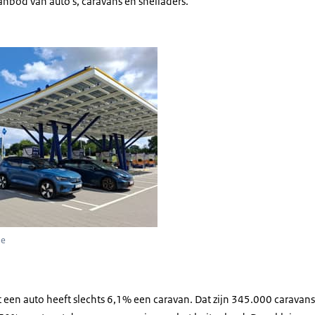
anbod van auto's, caravans en snelladers.
sche auto's met caravan op laadplein
se
een auto heeft slechts 6,1% een caravan. Dat zijn 345.000 caravans.