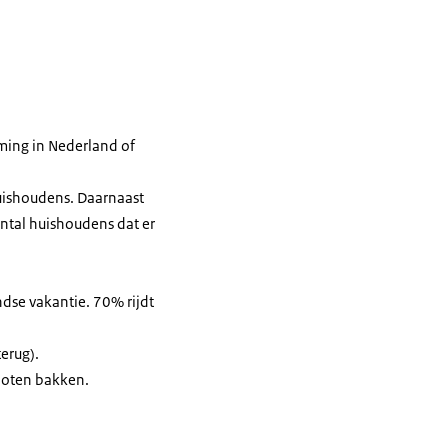
ming in Nederland of
uishoudens. Daarnaast
ntal huishoudens dat er
dse vakantie. 70% rijdt
erug).
loten bakken.