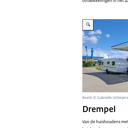
ontwikkelingen in het a
Vergroot afbeelding Elektri
Beeld: © Gabrielle Uitbeijer
Drempel
Van de huishoudens met 