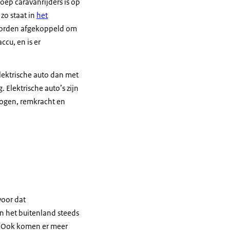
oep caravanrijders is op
zo staat in
het
 worden afgekoppeld om
cu, en is er
elektrische auto dan met
Elektrische auto’s zijn
mogen, remkracht en
voor dat
n het buitenland steeds
u. Ook komen er meer