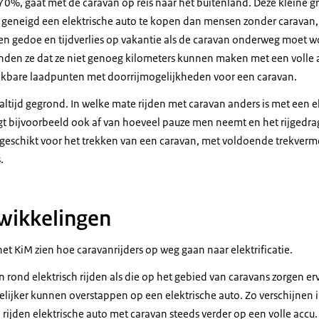
0%, gaat met de caravan op reis naar het buitenland. Deze kleine gr
geneigd een elektrische auto te kopen dan mensen zonder caravan, 
hten gedoe en tijdverlies op vakantie als de caravan onderweg moet
nden ze dat ze niet genoeg kilometers kunnen maken met een volle ac
ikbare laadpunten met doorrijmogelijkheden voor een caravan.
t altijd gegrond. In welke mate rijden met caravan anders is met een 
t bijvoorbeeld ook af van hoeveel pauze men neemt en het rijgedrag. 
geschikt voor het trekken van een caravan, met voldoende trekver
s.
wikkelingen
het KiM zien hoe caravanrijders op weg gaan naar elektrificatie.
rond elektrisch rijden als die op het gebied van caravans zorgen er
ijker kunnen overstappen op een elektrische auto. Zo verschijnen i
rijden elektrische auto met caravan steeds verder op een volle acc