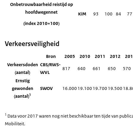
Onbetrouwbaarheid reistijd op
hoofdwegennet
KiM
93
100
84
77
(index 2010=100)
Verkeersveiligheid
Bron
2005
2010
2011
2012
201
Verkeersdoden
CBS/RWS-
817
640
661
650
570
(aantal)
WVL
Ernstig
gewonden
SWOV
16.000
19.100
19.700
19.500
18.8
1
(aantal)
1
Data voor 2017 waren nog niet beschikbaar ten tijde van publica
Mobiliteit.