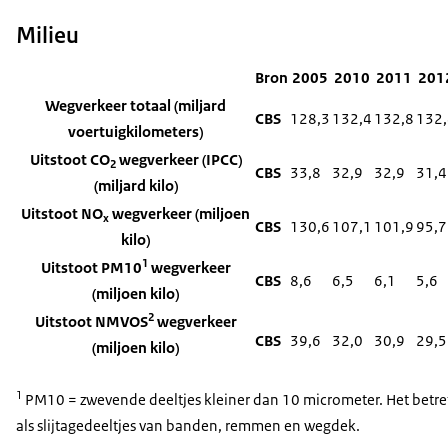
Milieu
Bron
2005
2010
2011
201
Wegverkeer totaal (miljard
CBS
128,3
132,4
132,8
132,
voertuigkilometers)
Uitstoot CO
wegverkeer (IPCC)
2
CBS
33,8
32,9
32,9
31,4
(miljard kilo)
Uitstoot NO
wegverkeer (miljoen
x
CBS
130,6
107,1
101,9
95,7
kilo)
1
Uitstoot PM10
wegverkeer
CBS
8,6
6,5
6,1
5,6
(miljoen kilo)
2
Uitstoot NMVOS
wegverkeer
CBS
39,6
32,0
30,9
29,5
(miljoen kilo)
1
PM10 = zwevende deeltjes kleiner dan 10 micrometer. Het betref
als slijtagedeeltjes van banden, remmen en wegdek.