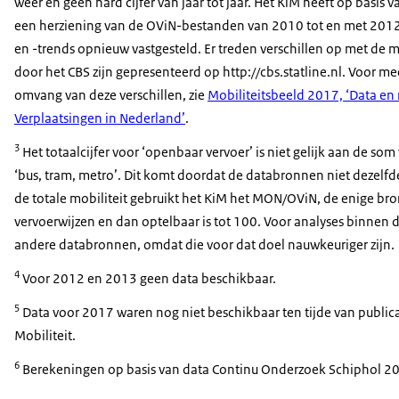
weer en geen hard cijfer van jaar tot jaar. Het KiM heeft op basis van
een herziening van de OViN-bestanden van 2010 tot en met 2012
en -trends opnieuw vastgesteld. Er treden verschillen op met de m
door het CBS zijn gepresenteerd op http://cbs.statline.nl. Voor me
omvang van deze verschillen, zie
Mobiliteitsbeeld 2017, ‘Data e
Verplaatsingen in Nederland’
.
3
Het totaalcijfer voor ‘openbaar vervoer’ is niet gelijk aan de som v
‘bus, tram, metro’. Dit komt doordat de databronnen niet dezelfde 
de totale mobiliteit gebruikt het KiM het MON/OViN, de enige bro
vervoerwijzen en dan optelbaar is tot 100. Voor analyses binnen 
andere databronnen, omdat die voor dat doel nauwkeuriger zijn.
4
Voor 2012 en 2013 geen data beschikbaar.
5
Data voor 2017 waren nog niet beschikbaar ten tijde van publica
Mobiliteit.
6
Berekeningen op basis van data Continu Onderzoek Schiphol 2