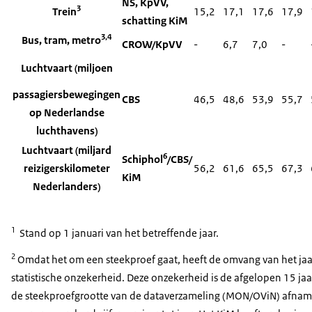
NS, KpVV,
3
Trein
15,2
17,1
17,6
17,9
schatting KiM
3,4
Bus, tram, metro
CROW/KpVV
-
6,7
7,0
-
Luchtvaart (miljoen
passagiersbewegingen
CBS
46,5
48,6
53,9
55,7
op Nederlandse
luchthavens)
Luchtvaart (miljard
6
Schiphol
/CBS/
reizigerskilometer
56,2
61,6
65,5
67,3
KiM
Nederlanders)
1
Stand op 1 januari van het betreffende jaar.
2
Omdat het om een steekproef gaat, heeft de omvang van het jaarl
statistische onzekerheid. Deze onzekerheid is de afgelopen 15 j
de steekproefgrootte van de dataverzameling (MON/OViN) afnam. 