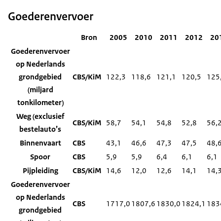
Goederenvervoer
Bron
2005
2010
2011
2012
20
Goederenvervoer
op Nederlands
grondgebied
CBS/KiM
122,3
118,6
121,1
120,5
125
(miljard
tonkilometer)
Weg (exclusief
CBS/KiM
58,7
54,1
54,8
52,8
56,
bestelauto’s
Binnenvaart
CBS
43,1
46,6
47,3
47,5
48,
Spoor
CBS
5,9
5,9
6,4
6,1
6,1
Pijpleiding
CBS/KiM
14,6
12,0
12,6
14,1
14,
Goederenvervoer
op Nederlands
CBS
1717,0
1807,6
1830,0
1824,1
183
grondgebied