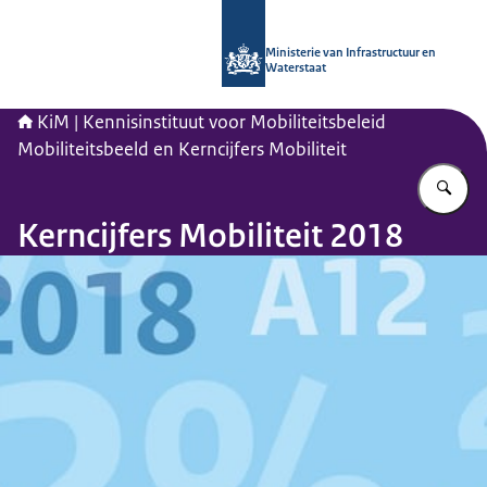
Naar de homepage van Kennisinstituu
Ministerie van Infrastructuur en
Waterstaat
KiM | Kennisinstituut voor Mobiliteitsbeleid
Mobiliteitsbeeld en Kerncijfers Mobiliteit
Vu
Kerncijfers Mobiliteit 2018