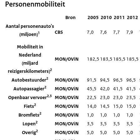
Personenmobiliteit
Bron
2005
2010
2011
2012
Aantal personenauto's
CBS
7,0
7,6
7,7
7,9
1
(miljoen)
Mobiliteit in
Nederland
MON/OViN
182,5
183,5
185,5
185,5
(miljard
2
reizigerskilometers)
2
Autobestuurder
MON/OViN
91,5
94,5
96,5
96,5
2
Autopassagier
MON/OViN
45,5
42,0
41,5
41,5
2,3
Openbaar vervoer
MON/OViN
22,5
23,0
23,0
23,5
2
Fiets
MON/OViN
14,0
14,5
15,0
15,0
2
Bromfiets
MON/OViN
1,0
1,0
1,0
1,0
2
Lopen
MON/OViN
3,5
3,5
3,5
3,5
2
Overig
MON/OViN
5,0
5,0
5,0
5,0