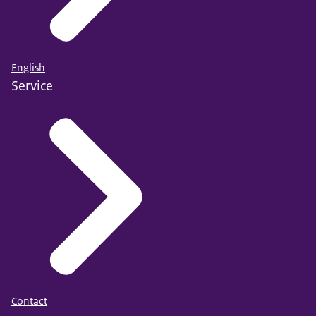
Eerst ging ze lekker op de fiets naar haar werk, nu
moet ze elke dag met de auto.
English
Service
Dat betekent dat ze vaak en lang in de file staat.
Tot grote ergernis van Marcel die daardoor weer
met de fiets boodschappen moet doen.
Daarom winkelt hij tegenwoordig liever online,
zodat de boodschappen gewoon thuis worden
bezorgd.
Wanneer opa en oma oppassen, komen ze met de
bus.
Contact