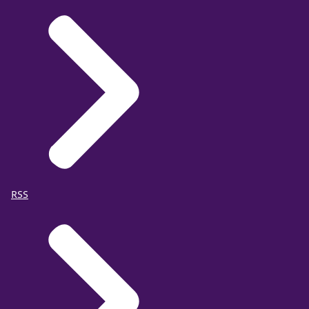
Eigenlijk fietsen ze liever, maar sinds opa een
ongeluk heeft gehad durven ze dat niet meer.
Met de resultaten uit het Mobiliteitspanel
Nederland krijgen we inzicht in de relatie tussen
persoonlijke veranderingen en vervoerskeuze en
hoe dit door de tijd heen verandert.
Deze inzichten worden door het Ministerie van
RSS
Infrastructuur en Milieu gebruikt voor passend
beleid,
zodat we Nederland voor nu en in de toekomst
vlot, veilig en leefbaar kunnen houden.