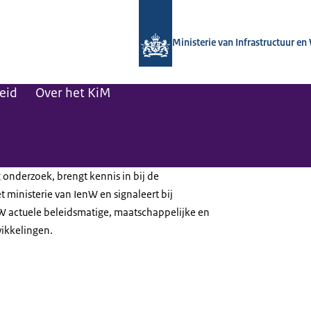
Naar de homepage van Kennisinstituut
Ministerie van Infrastructuur en
leid
Over het KiM
 onderzoek, brengt kennis in bij de
 ministerie van IenW en signaleert bij
nW actuele beleidsmatige, maatschappelijke en
ikkelingen.