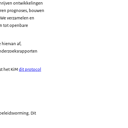
hrijven ontwikkelingen
everen prognoses, bouwen
. We verzamelen en
n tot openbare
hiervan af,
onderzoeksrapporten
st het KiM
dit protocol
beleidsvorming. Dit