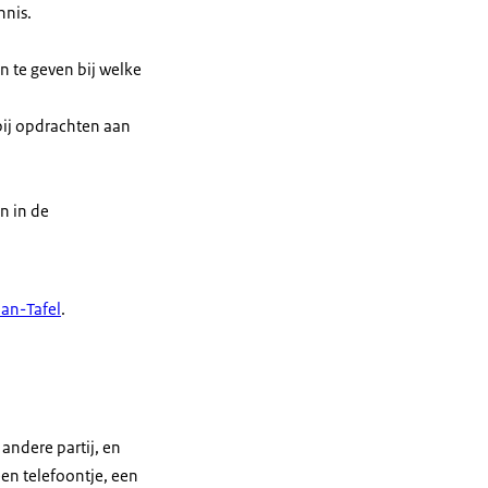
nnis.
 te geven bij welke
bij opdrachten aan
n in de
aan-Tafel
.
andere partij, en
en telefoontje, een