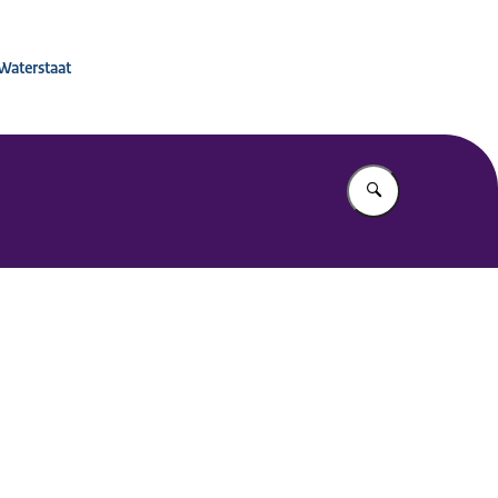
 voor Mobiliteitsbeleid
 Waterstaat
Vul in wat u z