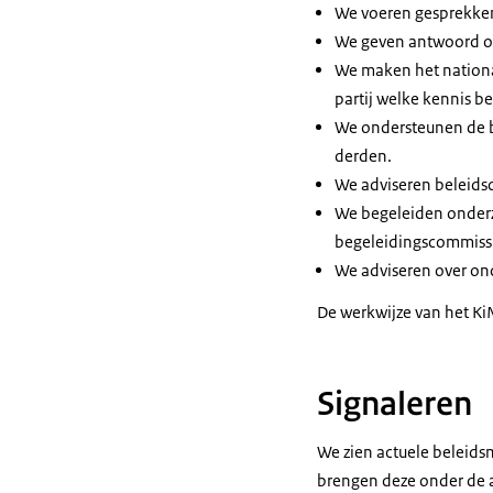
We voeren gesprekken,
We geven antwoord o
We maken het nationa
partij welke kennis be
We ondersteunen de b
derden.
We adviseren beleids
We begeleiden onderzo
begeleidingscommissi
We adviseren over on
De werkwijze van het KiM
Signaleren
We zien actuele beleids
brengen deze onder de a