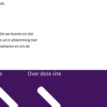
oek.
 die we leveren en dat
en uit in afstemming met
imaliseren en om de
e
Over deze site