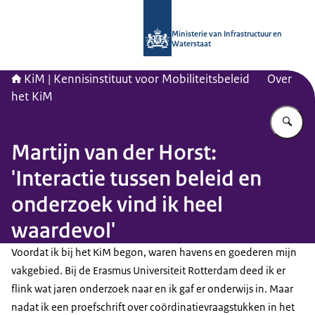
Naar de homepage van Kennisinstituu
Ministerie van Infrastructuur en
Waterstaat
KiM | Kennisinstituut voor Mobiliteitsbeleid
Over
het KiM
Vu
Martijn van der Horst:
'Interactie tussen beleid en
onderzoek vind ik heel
waardevol'
Voordat ik bij het KiM begon, waren havens en goederen mijn
vakgebied. Bij de Erasmus Universiteit Rotterdam deed ik er
flink wat jaren onderzoek naar en ik gaf er onderwijs in. Maar
nadat ik een proefschrift over coördinatievraagstukken in het