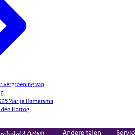
r vergroening van
ag
025
Marije Hamersma,
 den Hartog
itsbeleid (KiM)
Andere talen
Servic