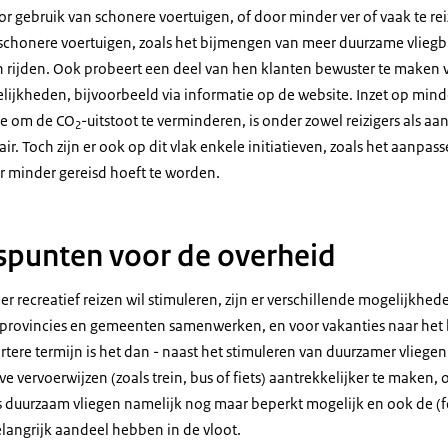
r gebruik van schonere voertuigen, of door minder ver of vaak te re
n schonere voertuigen, zoals het bijmengen van meer duurzame vlieg
h rijden. Ook probeert een deel van hen klanten bewuster te maken va
ijkheden, bijvoorbeeld via informatie op de website. Inzet op minde
tie om de CO
-uitstoot te verminderen, is onder zowel reizigers als aa
2
. Toch zijn er ook op dit vlak enkele initiatieven, zoals het aanpas
r minder gereisd hoeft te worden.
spunten voor de overheid
r recreatief reizen wil stimuleren, zijn er verschillende mogelijkhed
 provincies en gemeenten samenwerken, en voor vakanties naar het
rtere termijn is het dan - naast het stimuleren van duurzamer vliege
e vervoerwijzen (zoals trein, bus of fiets) aantrekkelijker te maken, 
 is duurzaam vliegen namelijk nog maar beperkt mogelijk en ook de (f
elangrijk aandeel hebben in de vloot.