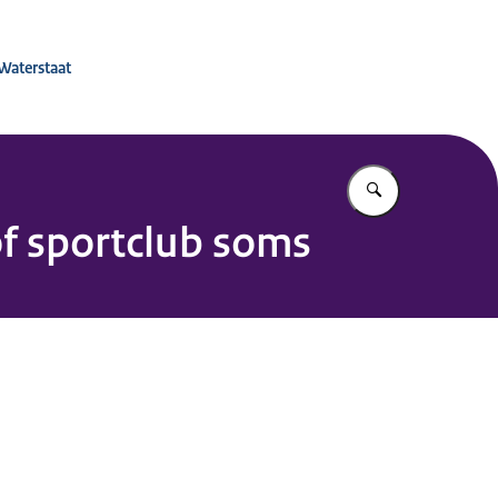
 voor Mobiliteitsbeleid
 Waterstaat
Vul in wat u z
f sportclub soms