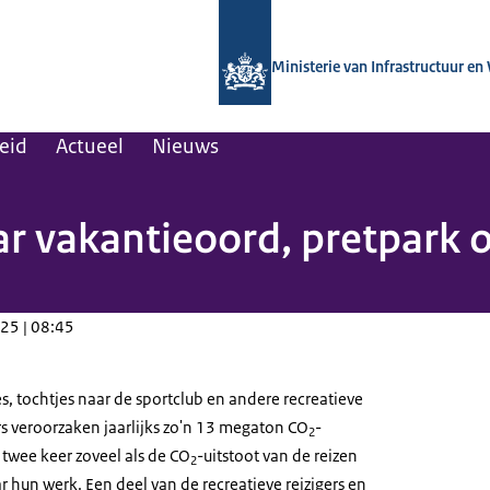
Naar de homepage van Kennisinstituut
Ministerie van Infrastructuur en
leid
Actueel
Nieuws
r vakantieoord, pretpark o
25 | 08:45
es, tochtjes naar de sportclub en andere recreatieve
s veroorzaken jaarlijks zo'n 13 megaton CO
-
2
r twee keer zoveel als de CO
-uitstoot van de reizen
2
r hun werk. Een deel van de recreatieve reizigers en