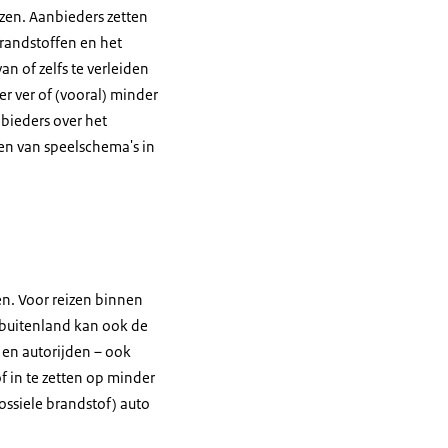
izen. Aanbieders zetten
brandstoffen en het
n of zelfs te verleiden
r ver of (vooral) minder
nbieders over het
sen van speelschema's in
en. Voor reizen binnen
 buitenland kan ook de
n en autorijden – ook
of in te zetten op minder
ossiele brandstof) auto