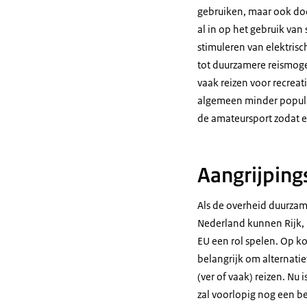
gebruiken, maar ook doo
al in op het gebruik va
stimuleren van elektrisc
tot duurzamere reismogel
vaak reizen voor recrea
algemeen minder populair
de amateursport zodat e
Aangrijping
Als de overheid duurzame
Nederland kunnen Rijk,
EU een rol spelen. Op ko
belangrijk om alternatiev
(ver of vaak) reizen. Nu
zal voorlopig nog een b