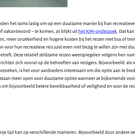
inden het soms lastig om op een duurzame manier bij hun recreatiev
 vakantieoord – te komen, zo blijkt uit
het KiM-onderzoek
. Dat ka
en, meer onzekerheid en hogere kosten bij het reizen met bus of tre
 voor hun recreatieve reis juist even niet bezig te willen zijn met du
 betreft. Deze relatief zeldzame reizen weerspiegelen volgens hen nam
ichten zich vooral op de behoeften van reizigers. Bijvoorbeeld: als re
ezoeken, is het voor aanbieders interessant om die optie aan te bie
rs staan meer open voor duurzame opties wanneer ze bijkomende voor
 om bijvoorbeeld betere bereikbaarheid of veiligheid en voor de rei
vrije tijd kan op verschillende manieren. Bijvoorbeeld door andere v