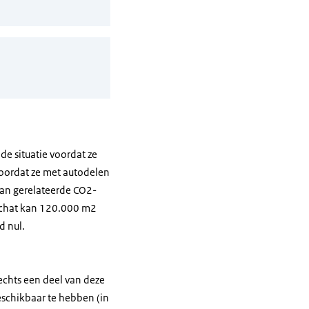
e situatie voordat ze
voordat ze met autodelen
aan gerelateerde CO2-
eschat kan 120.000 m2
d nul.
echts een deel van deze
schikbaar te hebben (in