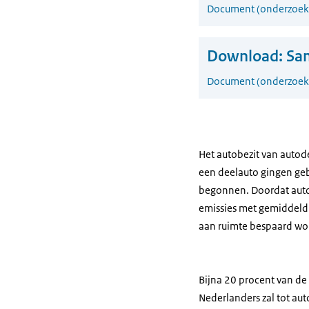
Document (onderzoeks
Download:
Sam
Document (onderzoeks
Het autobezit van autod
een deelauto gingen geb
begonnen. Doordat autod
emissies met gemiddeld 
aan ruimte bespaard wor
Bijna 20 procent van de
Nederlanders zal tot a