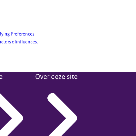
ifying Preferences
actors ofinfluences.
e
Over deze site