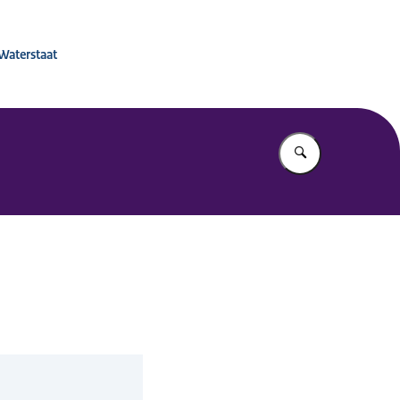
 voor Mobiliteitsbeleid
 Waterstaat
Vul in wat u z