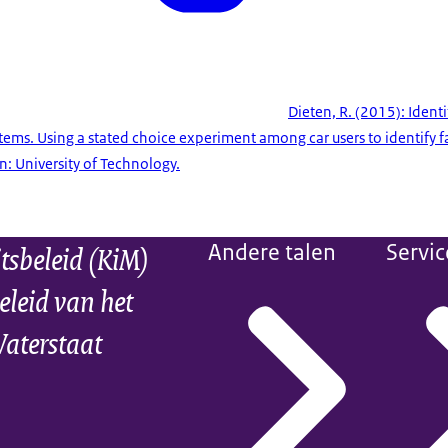
Dieten, R. (2015): Ident
tems. Using a stated choice experiment among car users to identify f
: University of Technology.
itsbeleid (KiM)
Andere talen
Servic
eleid van het
Waterstaat