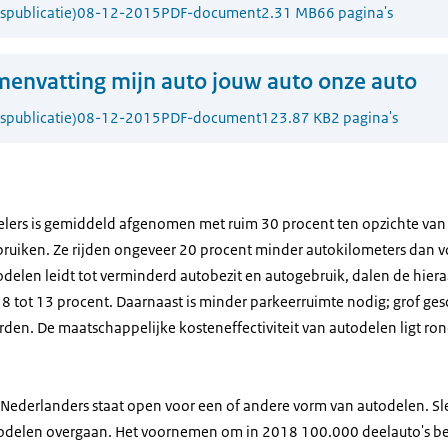
publicatie)
08-12-2015
PDF-document
2.31 MB
66 pagina's
envatting mijn auto jouw auto onze auto
publicatie)
08-12-2015
PDF-document
123.87 KB
2 pagina's
elers is gemiddeld afgenomen met ruim 30 procent ten opzichte van d
ruiken. Ze rijden ongeveer 20 procent minder autokilometers dan 
elen leidt tot verminderd autobezit en autogebruik, dalen de hier
8 tot 13 procent. Daarnaast is minder parkeerruimte nodig; grof g
den. De maatschappelijke kosteneffectiviteit van autodelen ligt ron
 Nederlanders staat open voor een of andere vorm van autodelen. Sl
utodelen overgaan. Het voornemen om in 2018 100.000 deelauto's be