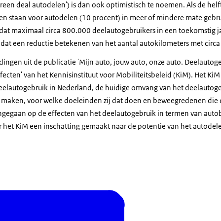
reen deal autodelen') is dan ook optimistisch te noemen. Als de hel
en staan voor autodelen (10 procent) in meer of mindere mate gebr
at maximaal circa 800.000 deelautogebruikers in een toekomstig jaar
dat een reductie betekenen van het aantal autokilometers met circa 
ndingen uit de publicatie 'Mijn auto, jouw auto, onze auto. Deelautog
ecten' van het Kennisinstituut voor Mobiliteitsbeleid (KiM). Het Ki
deelautogebruik in Nederland, de huidige omvang van het deelauto
k maken, voor welke doeleinden zij dat doen en beweegredenen die 
ingegaan op de effecten van het deelautogebruik in termen van autob
 het KiM een inschatting gemaakt naar de potentie van het autodel