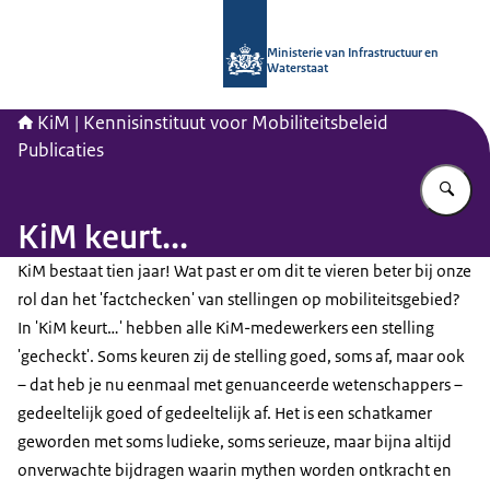
Naar de homepage van Kennisinstituu
Ministerie van Infrastructuur en
Waterstaat
KiM | Kennisinstituut voor Mobiliteitsbeleid
Publicaties
Vu
KiM keurt...
KiM bestaat tien jaar! Wat past er om dit te vieren beter bij onze
rol dan het 'factchecken' van stellingen op mobiliteitsgebied?
In 'KiM keurt…' hebben alle KiM-medewerkers een stelling
'gecheckt'. Soms keuren zij de stelling goed, soms af, maar ook
– dat heb je nu eenmaal met genuanceerde wetenschappers –
gedeeltelijk goed of gedeeltelijk af. Het is een schatkamer
geworden met soms ludieke, soms serieuze, maar bijna altijd
onverwachte bijdragen waarin mythen worden ontkracht en