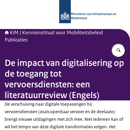
Naar de homepage van Kennisinstituu
Ministerie van Infrastructuur en
Waterstaat
KiM | Kennisinstituut voor Mobiliteitsbeleid
Publicaties
Vu
De impact van digitalisering op
de toegang tot
vervoersdiensten: een
literatuurreview (Engels)
De verschuiving naar digitale toepassingen bij
vervoersdiensten (zoals openbaar vervoer en de deelauto)
brengt nieuwe uitdagingen met zich mee. Niet iedereen kan of
wil het tempo van deze digitale transformaties volgen. Het