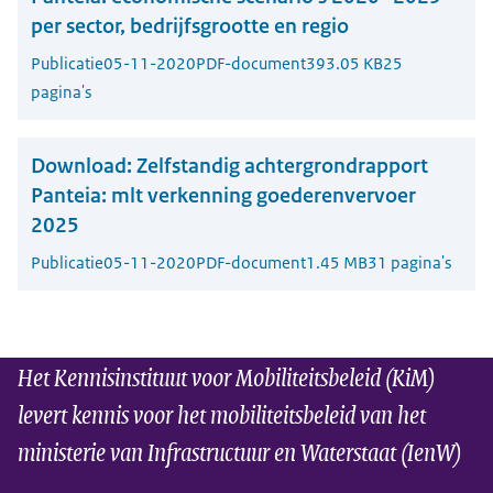
per sector, bedrijfsgrootte en regio
Publicatie
05-11-2020
PDF-document
393.05 KB
25
pagina's
Download:
Zelfstandig achtergrondrapport
Panteia: mlt verkenning goederenvervoer
2025
Publicatie
05-11-2020
PDF-document
1.45 MB
31 pagina's
Het Kennisinstituut voor Mobiliteitsbeleid (KiM)
levert kennis voor het mobiliteitsbeleid van het
ministerie van Infrastructuur en Waterstaat (IenW)