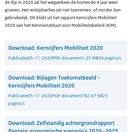
de dip in 2020 zal het wegverkeer de komende 4 jaar weer
groeien. Het reistijdverlies zal niet toenemen, of minder dan
gebruikelijk. Dit blijkt uit het rapport Kerncijfers Mobiliteit
2020 van het Kennisinstituut voor Mobiliteitsbeleid (KiM).
Download:
Kerncijfers Mobiliteit 2020
Publicatie
05-11-2020
PDF-document
1.25 MB
34 pagina's
Download:
Bijlagen Toekomstbeeld -
Kerncijfers Mobiliteit 2020
Publicatie
05-11-2020
PDF-document
782.67 KB
23
pagina's
Download:
Zelfstandig achtergrondrapport
Panteia: economische scenario's 2020 -2025