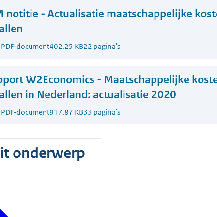
 notitie - Actualisatie maatschappelijke kos
allen
2
PDF-document
402.25 KB
22 pagina's
port W2Economics - Maatschappelijke kost
llen in Nederland: actualisatie 2020
2
PDF-document
917.87 KB
33 pagina's
dit onderwerp