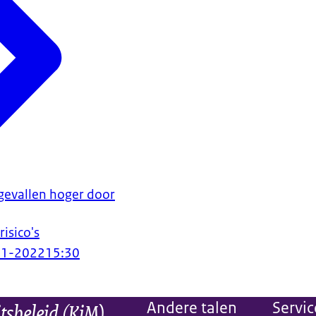
gevallen hoger door
isico's
11-2022
15:30
itsbeleid (KiM)
Andere talen
Servic