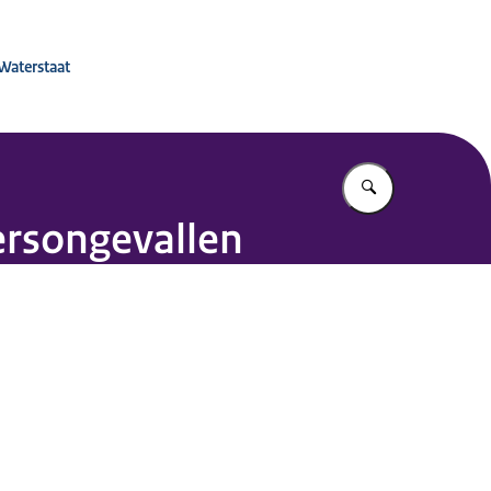
 voor Mobiliteitsbeleid
 Waterstaat
Vul in wat u z
ersongevallen