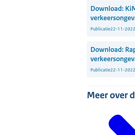
Download:
KiM
verkeersongev
Publicatie
22-11-202
Download:
Rap
verkeersongeva
Publicatie
22-11-202
Meer over 