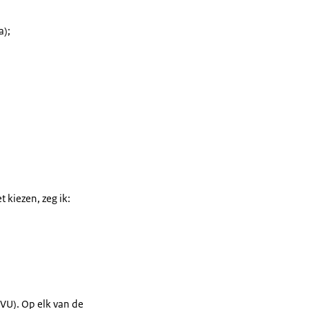
a);
t kiezen, zeg ik:
VU). Op elk van de