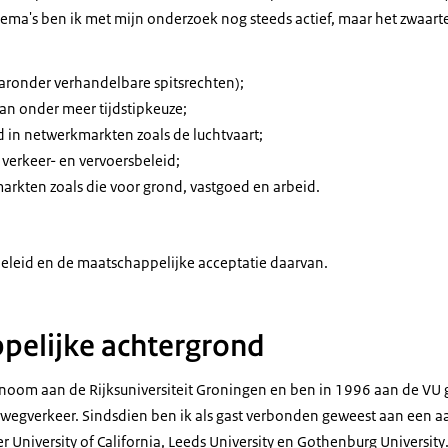
a's ben ik met mijn onderzoek nog steeds actief, maar het zwaart
aaronder verhandelbare spitsrechten);
an onder meer tijdstipkeuze;
d in netwerkmarkten zoals de luchtvaart;
verkeer- en vervoersbeleid;
markten zoals die voor grond, vastgoed en arbeid.
sbeleid en de maatschappelijke acceptatie daarvan.
pelijke achtergrond
onoom aan de Rijksuniversiteit Groningen en ben in 1996 aan de V
t wegverkeer. Sindsdien ben ik als gast verbonden geweest aan een a
er
University of California, Leeds University
en
Gothenburg University