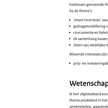
hierboven genoemde them
bij de thema's:
‘
smart incentives
’ (w
gedragsmodellering v
concurrentie en belei
de samenhang tussen 
(falen op) stedelijke 
Blijvende interesses zijn:
prijs- en investering
Wetenschap
Ik ben afgestudeerd ec
thema prijsbeleid in he
universiteiten, waarond