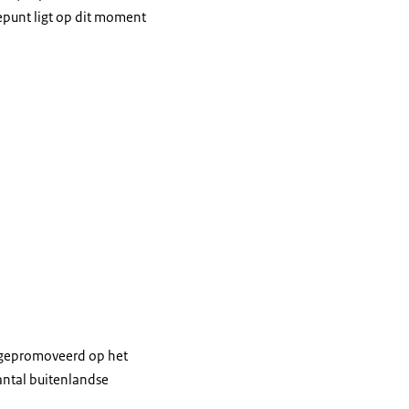
epunt ligt op dit moment
U gepromoveerd op het
antal buitenlandse
.