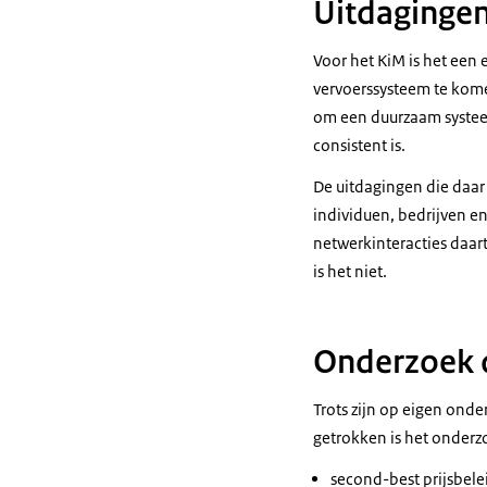
Uitdagingen
Voor het KiM is het een
vervoerssysteem te kome
om een duurzaam systeem
consistent is.
De uitdagingen die daar
individuen, bedrijven en
netwerkinteracties daar
is het niet.
Onderzoek o
Trots zijn op eigen ond
getrokken is het onderz
second-best
prijsbele