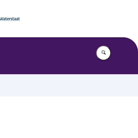
 voor Mobiliteitsbeleid
 Waterstaat
Vul in wat u z