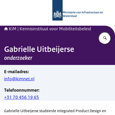
Naar de homepage van Kennisinstituu
Ministerie van Infrastructuur en
Waterstaat
KiM | Kennisinstituut voor Mobiliteitsbeleid
Vu
Gabrielle Uitbeijerse
onderzoeker
E-mailadres
:
info@kimnet.nl
Telefoonnummer
:
+31 70 456 19 65
Gabrielle Uitbeijerse studeerde Integrated Product Design en