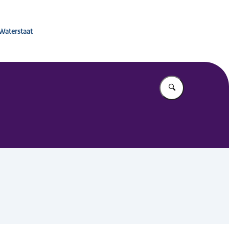
 voor Mobiliteitsbeleid
 Waterstaat
Vul in wat u z