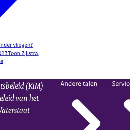
nder vliegen?
023
Toon Zijlstra,
se
itsbeleid (KiM)
Andere talen
Servic
eleid van het
Waterstaat