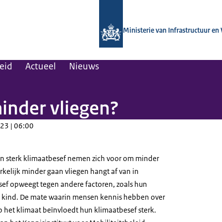
Naar de homepage van Kennisinstituut
Ministerie van Infrastructuur en
leid
Actueel
Nieuws
inder vliegen?
23 | 06:00
 een sterk klimaatbesef nemen zich voor om minder
erkelijk minder gaan vliegen hangt af van in
ef opweegt tegen andere factoren, zoals hun
ls kind. De mate waarin mensen kennis hebben over
p het klimaat beïnvloedt hun klimaatbesef sterk.