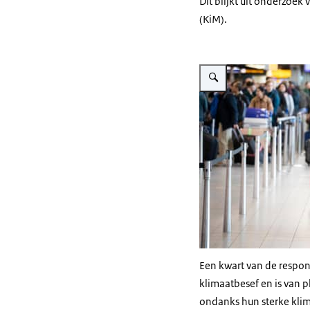
Dit blijkt uit onderzoek 
(KiM).
Vergroot afbeelding Reizige
Een kwart van de resp
klimaatbesef en is van 
ondanks hun sterke klima