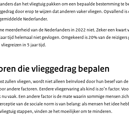
t anders dan het vliegtuig pakken om een bepaalde bestemming te 
ggedrag door erop te wijzen dat anderen vaker vliegen. Opvallend is
e gemiddelde Nederlander.
me meerderheid van de Nederlanders in 2022 niet. Zeker een kwart 
 jaar tijd helemaal niet gevlogen. Omgekeerd is 20% van de reiziger
vliegreizen in 5 jaar tijd.
oren die vlieggedrag bepalen
t zullen vliegen, wordt niet alleen beïnvloed door hun besef van de
or andere factoren. Eerdere vliegervaring als kind is zo’n factor. Vo
k nu vaak. Een andere factor is de mate waarin sommige mensen zichz
perceptie van de sociale norm is van belang: als mensen het idee he
vliegtuig stappen, vinden ze het moeilijker om te minderen.