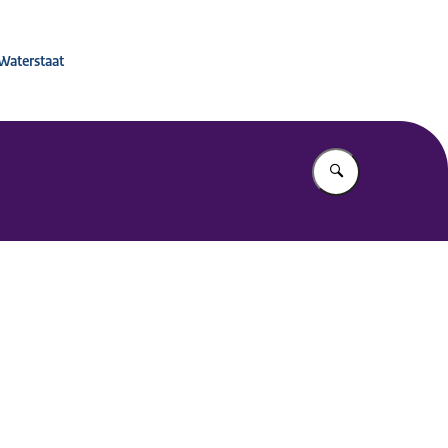
 voor Mobiliteitsbeleid
 Waterstaat
Vul in wat u z