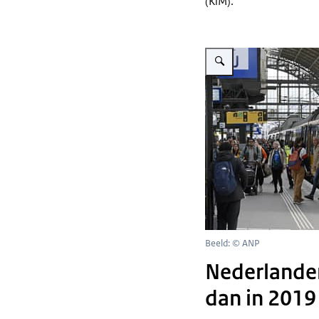
(KiM).
Vergroot afbeelding Treinre
Beeld: © ANP
Nederlande
dan in 2019