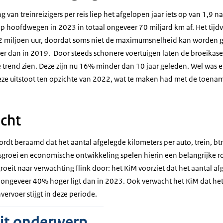
 van treinreizigers per reis liep het afgelopen jaar iets op van 1,9 n
 hoofdwegen in 2023 in totaal ongeveer 70 miljard km af. Het tijdv
miljoen uur, doordat soms niet de maximumsnelheid kan worden g
r dan in 2019. Door steeds schonere voertuigen laten de broeikase
trend zien. Deze zijn nu 16% minder dan 10 jaar geleden. Wel was e
 deze uitstoot ten opzichte van 2022, wat te maken had met de toena
cht
dt beraamd dat het aantal afgelegde kilometers per auto, trein, btm
sgroei en economische ontwikkeling spelen hierin een belangrijke ro
 groeit naar verwachting flink door: het KiM voorziet dat het aantal a
29 ongeveer 40% hoger ligt dan in 2023. Ook verwacht het KiM dat he
ervoer stijgt in deze periode.
dit onderwerp