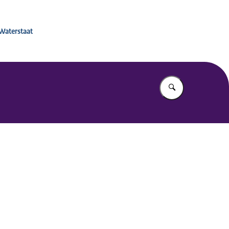
 voor Mobiliteitsbeleid
 Waterstaat
Vul in wat u z