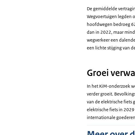
De gemiddelde vertraging
Wegvoertuigen legden op
hoofdwegen bedroeg 62 
dan in 2022, maar minde
wegverkeer een dalende 
een lichte stijging van
Groei verwa
In het KiM-onderzoek wor
verder groeit. Bevolking
van de elektrische fiets
elektrische fiets in 20
internationale goederenv
Meer over 