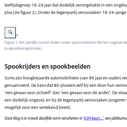
leeftijdsgroep 18-24 jaar dat dodelijk verongelukte in een ongelu
plus (zie figuur 2). Onder de tegenpartij veroorzaken 18-24-jari
Vergroot afbeelding Grafiek Het jaarlijks aantal doden onder automobiliste
Beeld: KiM
Figuur 2 Het jaarlijks aantal doden onder automobilisten die het ongeval v
(ongevallenregistratie).
Spookrijders en spookbeelden
Soms zijn hoogbejaarde automobilisten (van 80 jaar en ouder) ver
genuanceerd. De kans dat 80-plussers zelf bij een door hun veroo
‘een gevaar voor zichzelf’ dan ‘een gevaar voor de ander’. De situ
een dodelijk ongeval, en bij de tegenpartij veroorzaken jongere
mogelijk voor een vertekend beeld.
Deze blog is in vrijwel dezelfde vorm verschenen in ‘
KiM keurt…
’, een jubileum