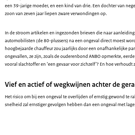
een 39-jarige moeder, en een kind van drie. Een dochter van neg
zoon van zeven jaar liepen zware verwondingen op.
In de stroom artikelen en ingezonden brieven die naar aanleidi
automobilisten (de 80-plussers) na een ongeval direct moest word
hoogbejaarde chauffeur zou jaarlijks door een onafhankelijke p
ongevallen, ze zijn, zoals de ouderenbond ANBO opmerkte, eerder s
vooral slachtoffer en ‘een gevaar voor zichzelf’? En hoe verhoudt 
Vief en actief of wegkwijnen achter de ger
Het risico om bij een ongeval te overlijden of ernstig gewond te 
snelheid zal ernstiger gevolgen hebben dan een ongeval met lage s