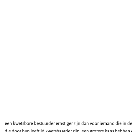
een kwetsbare bestuurder ernstiger zijn dan voor iemand die in de k
die door hun leeftijd kwetsbaarder zijn, een grotere kans hebben o