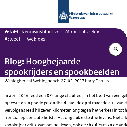
Naar de homepage van Kennisinstituu
Ministerie van Infrastructuur en
Waterstaat
KiM | Kennisinstituut voor Mobiliteitsbeleid
Actueel
Weblogs
Vu
Blog: Hoogbejaarde
spookrijders en spookbeelden
Weblogbericht Weblogbericht
27-02-2017
Harry Derriks
In april 2016 reed een 87-jarige chauffeur, in het bezit van een ge
rijbewijs en in goede gezondheid, niet de oprit maar de afrit van 
Vervolgens reed hij zeven kilometer lang tegen het verkeer in tot h
frontaal op een auto botste. Het ongeluk eiste drie levens. Niet al
spookrijder zelf kwam om het leven, ook de chauffeur van de and