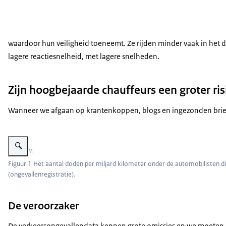
waardoor hun veiligheid toeneemt. Ze rijden minder vaak in het 
lagere reactiesnelheid, met lagere snelheden.
Zijn hoogbejaarde chauffeurs een groter ri
Wanneer we afgaan op krantenkoppen, blogs en ingezonden brieven
Vergroot afbeelding Grafiek Het aantal doden per miljard kilometer onder d
Beeld: KiM
Figuur 1 Het aantal doden per miljard kilometer onder de automobilisten d
(ongevallenregistratie).
De veroorzaker
De verkeersongevallendata kennen grote omissies en we moeten dus