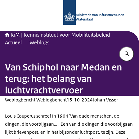
Naar de homepage van Kennisinstituu
Ministerie van Infrastructuur en
Waterstaat
KiM | Kennisinstituut voor Mobiliteitsbeleid
Actueel
Weblogs
Vu
Van Schiphol naar Medan en
terug: het belang van
luchtvrachtvervoer
Weblogbericht Weblogbericht
15-10-2024
Johan Visser
Louis Couperus schreef in 1904 'Van oude menschen, de
dingen, die voorbijgaan…'. Een van die dingen die voorbijgaan
lijkt brievenpost, en in het bijzonder luchtpost, te zijn. Deze