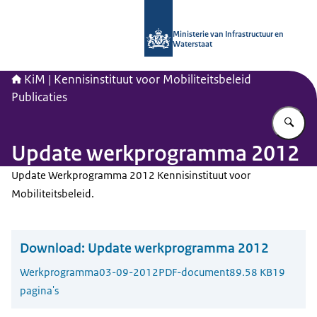
Naar de homepage van Kennisinstituu
Ministerie van Infrastructuur en
Waterstaat
KiM | Kennisinstituut voor Mobiliteitsbeleid
Publicaties
Vu
Update werkprogramma 2012
Update Werkprogramma 2012 Kennisinstituut voor
Mobiliteitsbeleid.
Download:
Update werkprogramma 2012
Werkprogramma
03-09-2012
PDF-document
89.58 KB
19
pagina's