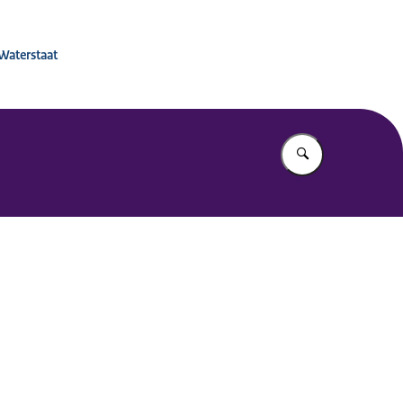
 voor Mobiliteitsbeleid
 Waterstaat
Vul in wat u z