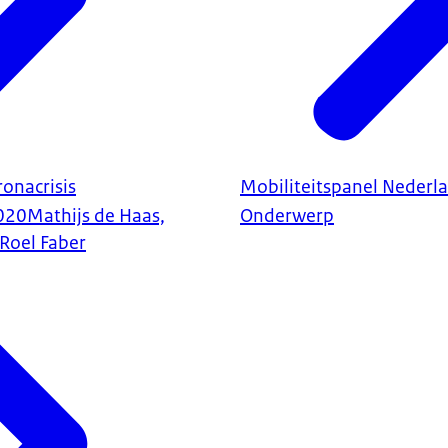
ronacrisis
Mobiliteitspanel Nederl
020
Mathijs de Haas,
Onderwerp
Roel Faber