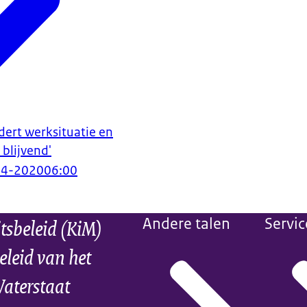
dert werksituatie en
 blijvend'
04-2020
06:00
itsbeleid (KiM)
Andere talen
Servic
eleid van het
Waterstaat