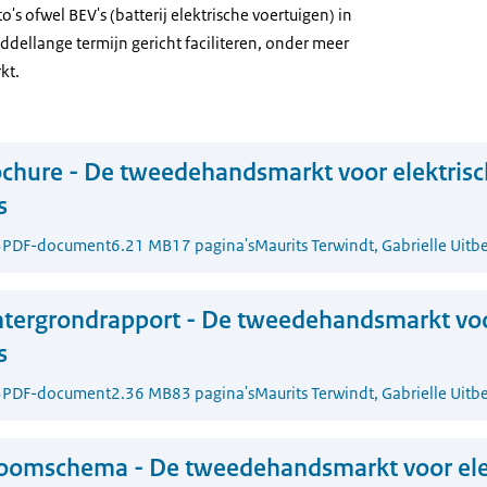
o's ofwel BEV's (batterij elektrische voertuigen) in
dellange termijn gericht faciliteren, onder meer
kt.
chure - De tweedehandsmarkt voor elektris
s
3
PDF-document
6.21 MB
17 pagina's
Maurits Terwindt, Gabrielle Uitbe
tergrondrapport - De tweedehandsmarkt voo
s
3
PDF-document
2.36 MB
83 pagina's
Maurits Terwindt, Gabrielle Uitbe
roomschema - De tweedehandsmarkt voor ele