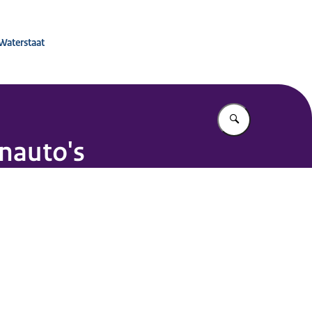
 voor Mobiliteitsbeleid
 Waterstaat
Vul in wat u z
nauto's