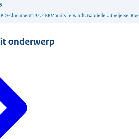
s
3
PDF-document
192.2 KB
Maurits Terwindt, Gabrielle Uitbeijerse, Roe
dit onderwerp