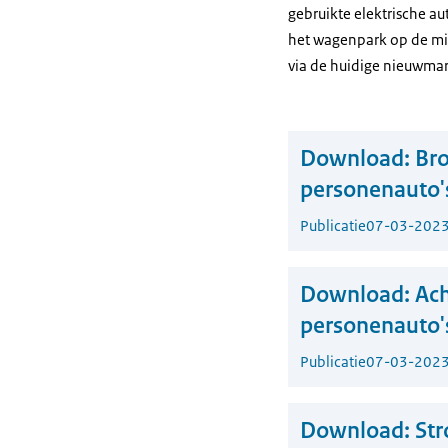
gebruikte elektrische aut
het wagenpark op de mid
via de huidige nieuwmar
Download:
Bro
personenauto'
Publicatie
07-03-202
Download:
Ach
personenauto'
Publicatie
07-03-202
Download:
St