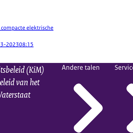
 compacte elektrische
03-2023
08:15
itsbeleid (KiM)
Andere talen
Servic
eleid van het
Waterstaat