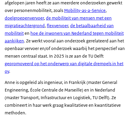
afgelopen jaren heeft ze aan meerdere onderzoeken gewerkt
over personenmobiliteit, zoals
Mobility-as-a-Service
,
doelgroepenvervoer
,
de mobiliteit van mensen met een
migratieachtergrond
,
flexvervoer
,
de betaalbaarheid van
mobiliteit
en
hoe de inwoners van Nederland tegen mobiliteit
aankijken
. Ze werkt vooral aan onderzoek gerelateerd aan het
openbaar vervoer en/of onderzoek waarbij het perspectief van
mensen centraal staat. In 2025 is ze aan de TU Delft
gepromoveerd op het onderwerp van digitale drempels in het
ov
.
Anne is opgeleid als ingenieur, in Frankrijk (master General
Engineering, École Centrale de Marseille) en in Nederland
(master Transport, Infrastructuur en Logistiek, TU Delft). Ze
combineert in haar werk graag kwalitatieve en kwantitatieve
methoden.