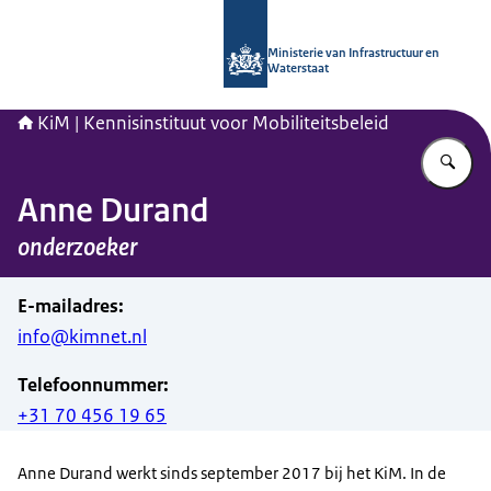
Naar de homepage van Kennisinstituu
Ministerie van Infrastructuur en
Waterstaat
KiM | Kennisinstituut voor Mobiliteitsbeleid
Vu
Anne Durand
onderzoeker
E-mailadres
:
info@kimnet.nl
Telefoonnummer
:
+31 70 456 19 65
Anne Durand werkt sinds september 2017 bij het KiM. In de