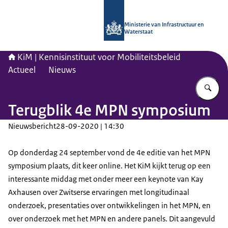
Naar de homepage van Kennisinstituu
Ministerie van Infrastructuur en
Waterstaat
KiM | Kennisinstituut voor Mobiliteitsbeleid
Actueel
Nieuws
Vu
Terugblik 4e MPN symposium
Nieuwsbericht
28-09-2020 | 14:30
Op donderdag 24 september vond de 4e editie van het MPN
symposium plaats, dit keer online. Het KiM kijkt terug op een
interessante middag met onder meer een keynote van Kay
Axhausen over Zwitserse ervaringen met longitudinaal
onderzoek, presentaties over ontwikkelingen in het MPN, en
over onderzoek met het MPN en andere panels. Dit aangevuld