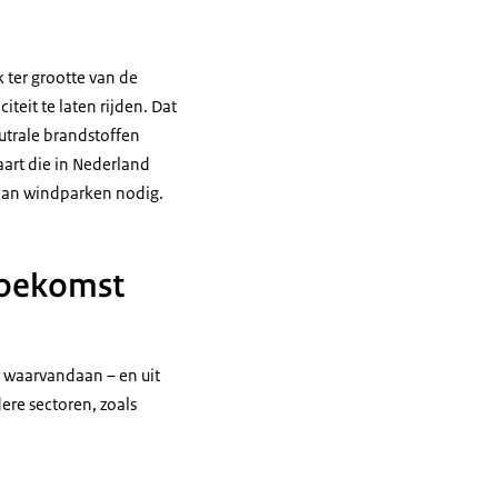
 ter grootte van de
teit te laten rijden. Dat
eutrale brandstoffen
aart die in Nederland
t aan windparken nodig.
toekomst
g waarvandaan – en uit
re sectoren, zoals