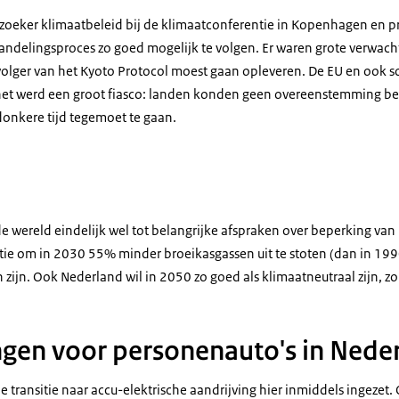
rzoeker klimaatbeleid bij de klimaatconferentie in Kopenhagen en p
ndelingsproces zo goed mogelijk te volgen. Er waren grote verwach
volger van het Kyoto Protocol moest gaan opleveren. De EU en ook
het werd een groot fiasco: landen konden geen overeenstemming b
donkere tijd tegemoet te gaan.
de wereld eindelijk wel tot belangrijke afspraken over beperking va
tie om in 2030 55% minder broeikasgassen uit te stoten (dan in 199
n zijn. Ook Nederland wil in 2050 zo goed als klimaatneutraal zijn, z
gen voor personenauto's in Nede
e transitie naar accu-elektrische aandrijving hier inmiddels ingezet