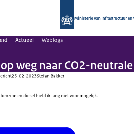
Naar de homepage van Kennisinstituut
Ministerie van Infrastructuur en
leid
Actueel
Weblogs
op weg naar CO2-neutrale 
ericht
23-02-2023
Stefan Bakker
benzine en diesel hield ik lang niet voor mogelijk.