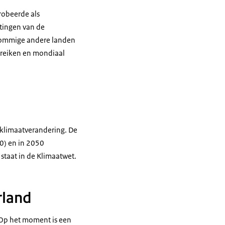
robeerde als
tingen van de
 sommige andere landen
ereiken en mondiaal
n klimaatverandering. De
0) en in 2050
o staat in de Klimaatwet.
rland
. Op het moment is een