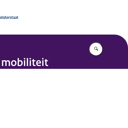
 voor Mobiliteitsbeleid
 Waterstaat
Vul in wat u z
mobiliteit