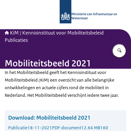
Naar de homepage van Kennisinstituu
Ministerie van Infrastructuur en
Waterstaat
KiM | Kennisinstituut voor Mobiliteitsbeleid
Publicaties
Vu
Mobiliteitsbeeld 2021
In het Mobiliteitsbeeld geeft het Kennisinstituut voor
Mobiliteitsbeleid (KiM) een overzicht van alle belangrijke
ontwikkelingen en actuele cijfers rond de mobiliteit in
Nederland. Het Mobiliteitsbeeld verschijnt iedere twee jaar.
Download:
Mobiliteitsbeeld 2021
Publicatie
18-11-2021
PDF-document
12.64 MB
160